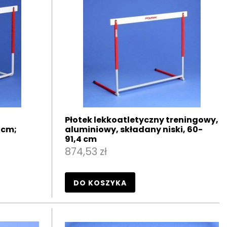
Płotek lekkoatletyczny treningowy,
 cm;
aluminiowy, składany niski, 60-
91,4 cm
874,53 zł
DO KOSZYKA