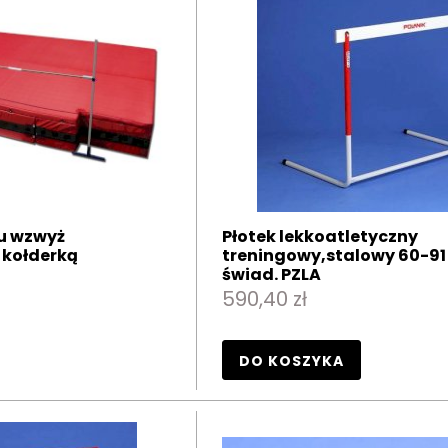
u wzwyż
Płotek lekkoatletyczny
 kołderką
treningowy,stalowy 60-91
świad. PZLA
590,40 zł
DO KOSZYKA