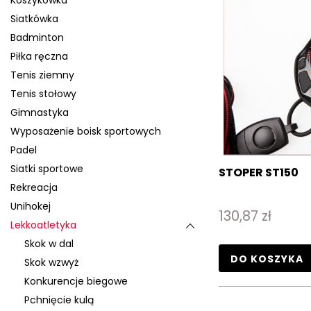
Koszykówka
Siatkówka
Badminton
Piłka ręczna
Tenis ziemny
Tenis stołowy
Gimnastyka
Wyposażenie boisk sportowych
Padel
Siatki sportowe
STOPER ST150
Rekreacja
Unihokej
130,87 zł
Lekkoatletyka
Skok w dal
DO KOSZYKA
Skok wzwyż
Konkurencje biegowe
Pchnięcie kulą