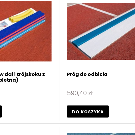
 dal i trójskoku z
Próg do odbicia
pletna)
590,40 zł
DO KOSZYKA