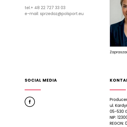
tel.
+ 48 22 727 33 03
e-mail:
sprzedaz@polsport.eu
Zapraszam
SOCIAL MEDIA
KONTA
Produce
ul. Kard
05-530 G
NIP: 123
REGON: 