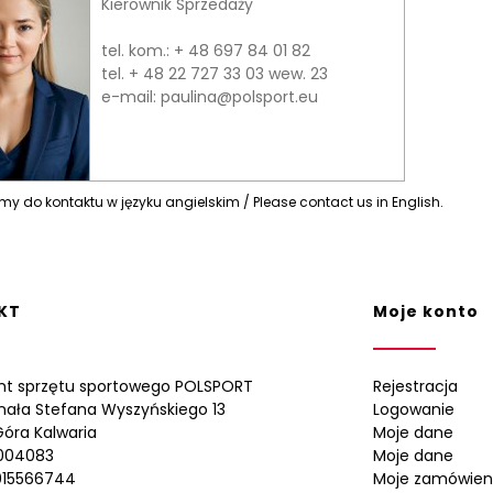
Kierownik Sprzedaży
tel. kom.:
+ 48 697 84 01 82
tel.
+ 48 22 727 33 03
wew. 23
e-mail:
paulina@polsport.eu
y do kontaktu w języku angielskim / Please contact us in English.
KT
Moje konto
nt sprzętu sportowego POLSPORT
Rejestracja
ynała Stefana Wyszyńskiego 13
Logowanie
óra Kalwaria
Moje dane
0004083
Moje dane
015566744
Moje zamówien