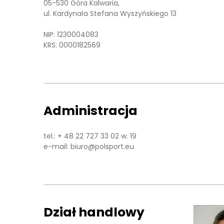
05-530 Góra Kalwaria,
ul. Kardynała Stefana Wyszyńskiego 13
NIP: 1230004083
KRS: 0000182569
Administracja
tel.:
+ 48 22 727 33 02
w. 19
e-mail:
biuro@polsport.eu
Dział handlowy