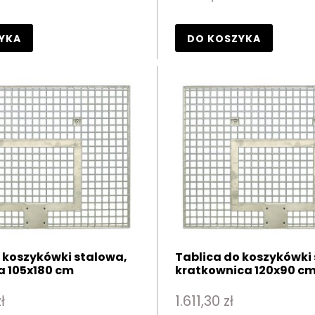
YKA
DO KOSZYKA
 koszykówki stalowa,
Tablica do koszykówki
a 105x180 cm
kratkownica 120x90 c
ł
1.611,30 zł