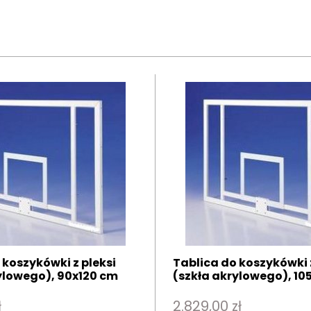
 koszykówki z pleksi
Tablica do koszykówki z
ylowego), 90x120 cm
(szkła akrylowego), 10
ł
2.829,00 zł