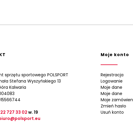
KT
Moje konto
nt sprzętu sportowego POLSPORT
Rejestracja
ynała Stefana Wyszyńskiego 13
Logowanie
óra Kalwaria
Moje dane
0004083
Moje dane
015566744
Moje zamówien
Zmień hasło
 22 727 33 02
w. 19
Usuń konto
biuro@polsport.eu