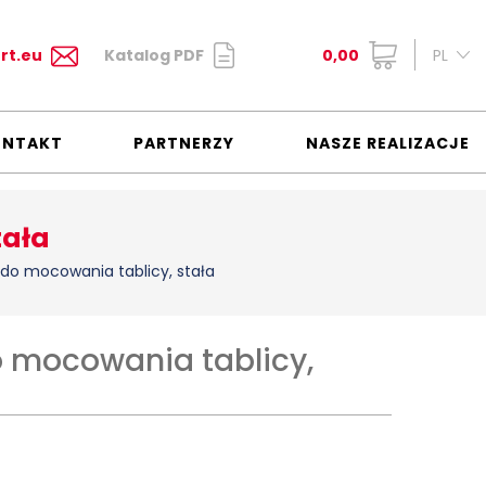
rt.eu
Katalog PDF
0,00
PL
ONTAKT
PARTNERZY
NASZE REALIZACJE
tała
 do mocowania tablicy, stała
o mocowania tablicy,