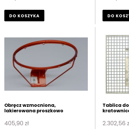
DO KOSZYKA
DO KOSZ
Obręcz wzmocniona,
Tablica do
lakierowana proszkowo
kratownic
405,90 zł
2.302,56 z