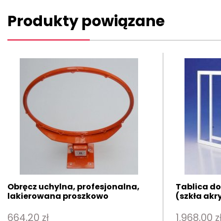
Produkty powiązane
Obręcz uchylna, profesjonalna,
Tablica do
lakierowana proszkowo
(szkła akr
664,20 zł
1.968,00 z