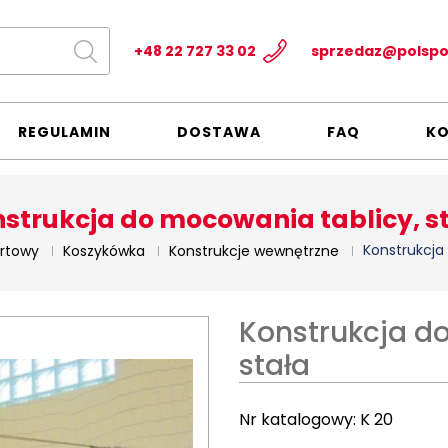
+48 22 727 33 02
sprzedaz@polspo
REGULAMIN
DOSTAWA
FAQ
K
strukcja do mocowania tablicy, s
Konstrukcja
ortowy
Koszykówka
Konstrukcje wewnętrzne
Konstrukcja d
stała
Nr katalogowy:
K 20