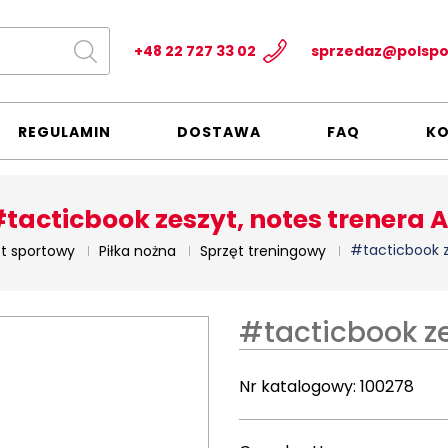
+48 22 727 33 02
sprzedaz@polspo
REGULAMIN
DOSTAWA
FAQ
K
tacticbook zeszyt, notes trenera 
#tacticbook z
t sportowy
Piłka nożna
Sprzęt treningowy
#tacticbook ze
Nr katalogowy:
100278