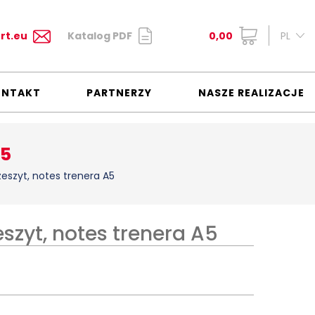
rt.eu
Katalog PDF
0,00
PL
ONTAKT
PARTNERZY
NASZE REALIZACJE
A5
eszyt, notes trenera A5
szyt, notes trenera A5