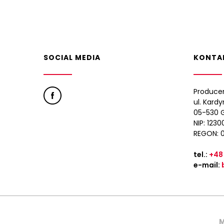
SOCIAL MEDIA
KONTA
Produce
ul. Kard
05-530 G
NIP: 123
REGON: 
tel.:
+48
e-mail:
M