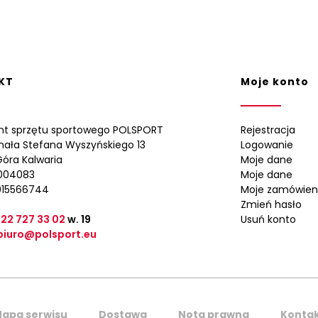
KT
Moje konto
nt sprzętu sportowego POLSPORT
Rejestracja
ynała Stefana Wyszyńskiego 13
Logowanie
óra Kalwaria
Moje dane
0004083
Moje dane
015566744
Moje zamówien
Zmień hasło
 22 727 33 02
w. 19
Usuń konto
biuro@polsport.eu
apa serwisu
Dostawa
Nota prawna
Konta