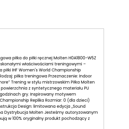
ngowa piłka do piłki ręcznej Molten H0A1800-W5Z
 doskonałymi właściwościami treningowymi –
ka piłki IHF Women's World Championship
odzaj: piłka treningowa Przeznaczenie: Indoor
ore” Trening w stylu mistrzowskim Piłka Molten
 powierzchnia z syntetycznego materiału PU
u godzinach gry. Inspirowany motywem
hampionship Replika Rozmiar: 0 (dla dzieci)
nstrukcja Design: limitowana edycja „Sound
wana Dystrybucja Molten Jesteśmy autoryzowanym
ują w 100% oryginalny produkt pochodzący z