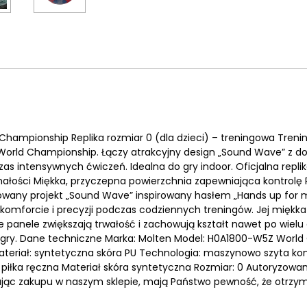
 Championship Replika rozmiar 0 (dla dzieci) – treningowa Treni
n's World Championship. Łączy atrakcyjny design „Sound Wave” z
s intensywnych ćwiczeń. Idealna do gry indoor. Oficjalna repli
ałości Miękka, przyczepna powierzchnia zapewniająca kontrolę R
towany projekt „Sound Wave” inspirowany hasłem „Hands up for m
omforcie i precyzji podczas codziennych treningów. Jej miękka
 panele zwiększają trwałość i zachowują kształt nawet po wiel
 gry. Dane techniczne Marka: Molten Model: H0A1800-W5Z World C
Materiał: syntetyczna skóra PU Technologia: maszynowo szyta ko
t piłka ręczna Materiał skóra syntetyczna Rozmiar: 0 Autoryzo
ując zakupu w naszym sklepie, mają Państwo pewność, że otrzym