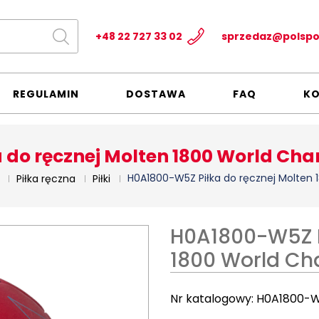
+48 22 727 33 02
sprzedaz@polspo
REGULAMIN
DOSTAWA
FAQ
K
do ręcznej Molten 1800 World Cha
H0A1800-W5Z Piłka do ręcznej Molten 
Piłka ręczna
Piłki
H0A1800-W5Z P
1800 World Ch
Nr katalogowy:
H0A1800-