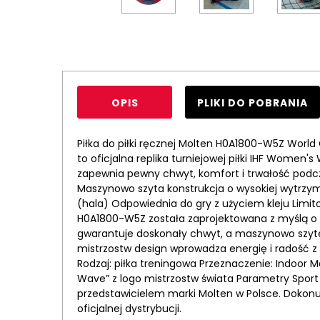
OPIS
PLIKI DO POBRANIA
Piłka do piłki ręcznej Molten H0A1800-W5Z World
to oficjalna replika turniejowej piłki IHF Wome
zapewnia pewny chwyt, komfort i trwałość podcza
Maszynowo szyta konstrukcja o wysokiej wytrzym
(hala) Odpowiednia do gry z użyciem kleju Limi
H0A1800-W5Z została zaprojektowana z myślą o k
gwarantuje doskonały chwyt, a maszynowo szyte
mistrzostw design wprowadza energię i radość z
Rodzaj: piłka treningowa Przeznaczenie: Indoor 
Wave” z logo mistrzostw świata Parametry Spor
przedstawicielem marki Molten w Polsce. Dokon
oficjalnej dystrybucji.