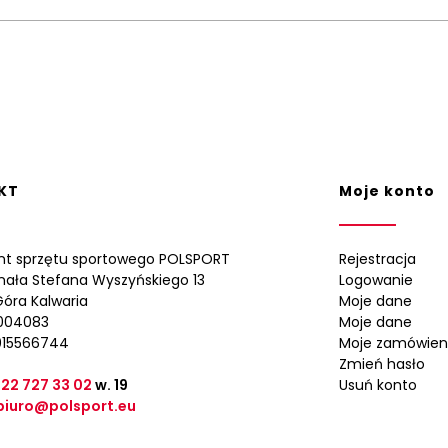
KT
Moje konto
nt sprzętu sportowego POLSPORT
Rejestracja
ynała Stefana Wyszyńskiego 13
Logowanie
óra Kalwaria
Moje dane
0004083
Moje dane
015566744
Moje zamówien
Zmień hasło
 22 727 33 02
w. 19
Usuń konto
biuro@polsport.eu