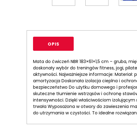
OPIS
Mata do ćwiczeń NBR 183×61×1,5 cm – gruba, mię
doskonały wybór do treningów fitness, jogi, pila
aktywności. Najważniejsze informacje: Materiał:
amortyzacja Doskonała izolacja cieplna i ochro
bezpieczeństwo Do użytku domowego i profesjon
skuteczne tłumienie wstrząsów i ochronę stawów
intensywności. Dzięki właściwościom izolującym
trwała Wyposażona w otwory do zawieszenia mata
do utrzymania w czystości. To idealne rozwiązan