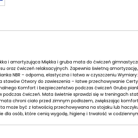
kka i amortyzująca Miękka i gruba mata do ćwiczeń gimnastyczn
tesu oraz ćwiczeń relaksacyjnych. Zapewnia świetną amortyzację,
 pianka NBR – odporna, elastyczna i łatwa w czyszczeniu Wymiary:
na stawów Otwory do zawieszenia – łatwe przechowywanie Certyf
alnego Komfort i bezpieczeństwo podczas ćwiczeń Gruba pianka
 podczas ćwiczeń. Mata świetnie sprawdzi się w treningach sta
 mata chroni ciało przed zimnym podłożem, zwiększając komfort 
 może być z łatwością przechowywana na stojaku lub haczyku. Je
ie dla osób, które cenią wygodę, higienę i trwałość w codzienny