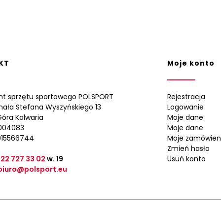
KT
Moje konto
nt sprzętu sportowego POLSPORT
Rejestracja
ynała Stefana Wyszyńskiego 13
Logowanie
óra Kalwaria
Moje dane
0004083
Moje dane
015566744
Moje zamówien
Zmień hasło
 22 727 33 02
w. 19
Usuń konto
biuro@polsport.eu