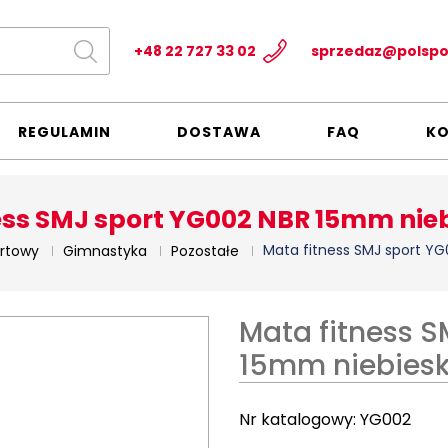
+48 22 727 33 02
sprzedaz@polspo
REGULAMIN
DOSTAWA
FAQ
K
ess SMJ sport YG002 NBR 15mm nie
Mata fitness SMJ sport Y
ortowy
Gimnastyka
Pozostałe
Mata fitness 
15mm niebies
Nr katalogowy:
YG002