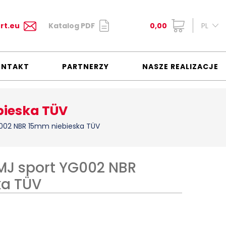
rt.eu
Katalog PDF
0,00
PL
ONTAKT
PARTNERZY
NASZE REALIZACJE
bieska TÜV
G002 NBR 15mm niebieska TÜV
SMJ sport YG002 NBR
ka TÜV