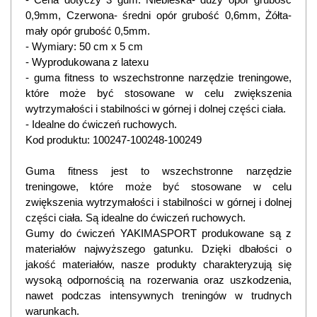
- Cena dotyczy 3 gum: Niebieska- duży opór grubość
0,9mm, Czerwona- średni opór grubość 0,6mm, Żółta-
mały opór grubość 0,5mm.
- Wymiary: 50 cm x 5 cm
- Wyprodukowana z latexu
- guma fitness to
wszechstronne
narzędzie treningowe
,
które
może
być
stosowane w celu zwiększenia
wytrzymałości i
stabilności w
górnej
i
dolnej części ciała.
- Id
ealne do
ćwiczeń
ruchowych
.
Kod produktu: 100247-100248-100249
Guma fitness jest to wszechstronne narzędzie
treningowe, które może być stosowane w celu
zwiększenia wytrzymałości i stabilności w górnej i dolnej
części ciała. Są idealne do ćwiczeń ruchowych.
Gumy do ćwiczeń YAKIMASPORT produkowane są z
materiałów najwyższego gatunku. Dzięki dbałości o
jakość materiałów, nasze produkty charakteryzują się
wysoką odpornością na rozerwania oraz uszkodzenia,
nawet podczas intensywnych treningów w trudnych
warunkach.