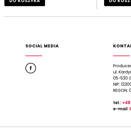
DO KOSZYKA
DO KOSZ
SOCIAL MEDIA
KONTA
Produce
ul. Kard
05-530 G
NIP: 123
REGON: 
tel.:
+48
e-mail: