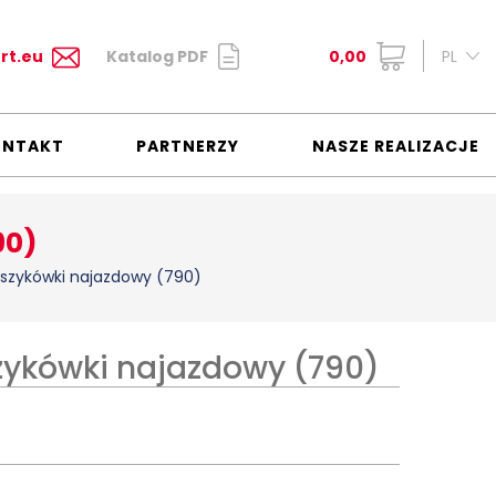
rt.eu
Katalog PDF
0,00
PL
ONTAKT
PARTNERZY
NASZE REALIZACJE
90)
szykówki najazdowy (790)
zykówki najazdowy (790)