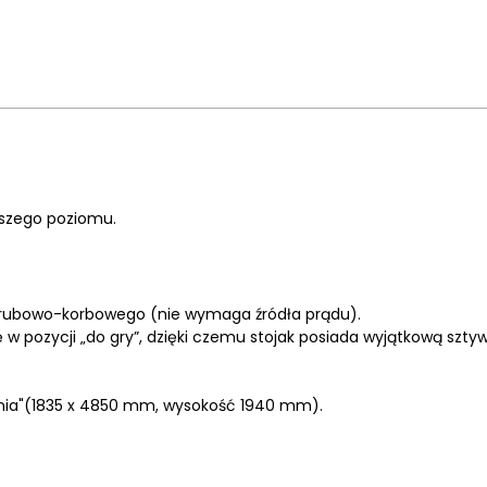
-szego poziomu.
rubowo-korbowego (nie wymaga źródła prądu).
ę w pozycji „do gry”, dzięki czemu stojak posiada wyjątkową s
ania"(1835 x 4850 mm, wysokość 1940 mm).