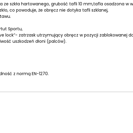
a ze szkła hartowanego, grubość tafli 10 mm,tafla osadzona w w
kło, co powoduje, że obręcz nie dotyka tafli szklanej,
stawu.
tut Sportu,
ve lock”- zatrzask utrzymujący obręcz w pozycji zablokowanej do
iwość uszkodzeń dłoni (palców).
odność z normą EN-1270.