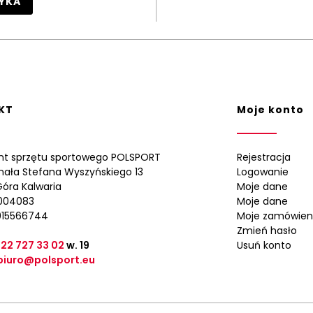
YKA
KT
Moje konto
nt sprzętu sportowego POLSPORT
Rejestracja
ynała Stefana Wyszyńskiego 13
Logowanie
óra Kalwaria
Moje dane
0004083
Moje dane
015566744
Moje zamówien
Zmień hasło
 22 727 33 02
w. 19
Usuń konto
biuro@polsport.eu