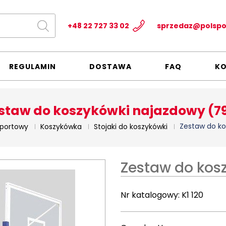
+48 22 727 33 02
sprzedaz@polspo
REGULAMIN
DOSTAWA
FAQ
K
staw do koszykówki najazdowy (7
Zestaw do ko
sportowy
Koszykówka
Stojaki do koszykówki
Zestaw do kos
Nr katalogowy:
K1 120