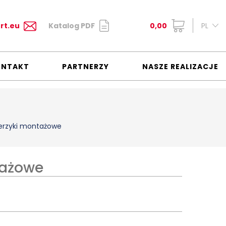
rt.eu
Katalog PDF
0,00
PL
ONTAKT
PARTNERZY
NASZE REALIZACJE
erzyki montażowe
tażowe