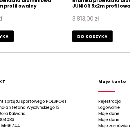
zenośna aluminiowa
Bramka przenośna al
m profil owalny
JUNIOR 5x2m profil ow
ł
3.813,00 zł
YKA
DO KOSZYKA
KT
Moje konto
nt sprzętu sportowego POLSPORT
Rejestracja
ynała Stefana Wyszyńskiego 13
Logowanie
óra Kalwaria
Moje dane
0004083
Moje dane
015566744
Moje zamówien