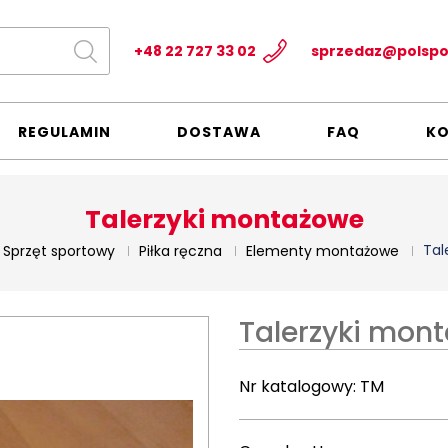
+48 22 727 33 02
sprzedaz@polspo
REGULAMIN
DOSTAWA
FAQ
K
Talerzyki montażowe
Tal
Sprzęt sportowy
Piłka ręczna
Elementy montażowe
Talerzyki mon
Nr katalogowy:
TM