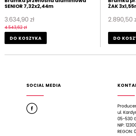
Bramka przenośna aluminiowa
Bramka pr
SENIOR 7,32x2,44m
ŻAK 3x1,55
3.634,90 zł
2.890,50 z
4.543,62 zł
DO KOSZYKA
DO KOSZ
SOCIAL MEDIA
KONTA
Produce
ul. Kard
05-530 G
NIP: 123
REGON: 