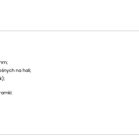
0mm;
śnych na hali;
k);
ramki: