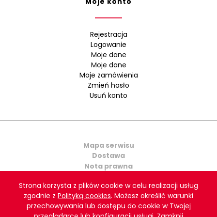
Moje konto
Rejestracja
Logowanie
Moje dane
Moje dane
Moje zamówienia
Zmień hasło
Usuń konto
Mapa serwisu
Dostawa
Nota prawna
Kontakt
Strona korzysta z plików cookie w celu realizacji usług
zgodnie z
Polityką cookies
. Możesz określić warunki
Copyright © 2021 Polsport. All rights reserved. Projekt
przechowywania lub dostępu do cookie w Twojej
graficzny i wykonanie:
Agencja Interaktywna Bull Design
przeglądarce lub konfiguracji usługi.
Zamknij