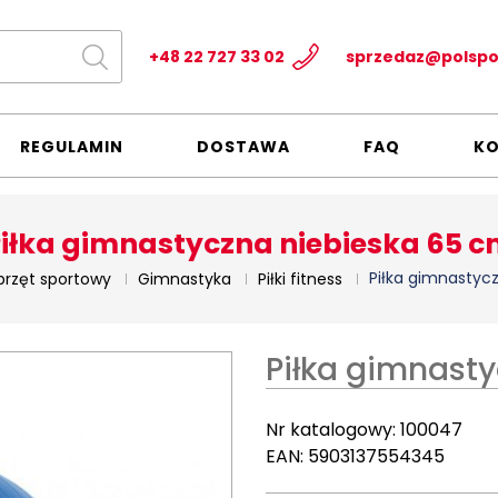
+48 22 727 33 02
sprzedaz@polspo
REGULAMIN
DOSTAWA
FAQ
K
iłka gimnastyczna niebieska 65 
Piłka gimnastyc
przęt sportowy
Gimnastyka
Piłki fitness
Piłka gimnast
Nr katalogowy:
100047
EAN:
5903137554345