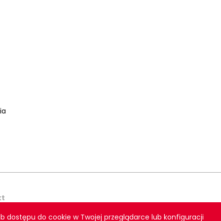
ia
kt
b dostępu do cookie w Twojej przeglądarce lub konfiguracji