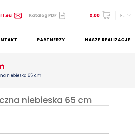
rt.eu
Katalog PDF
0,00
PL
ONTAKT
PARTNERZY
NASZE REALIZACJE
cm
zna niebieska 65 cm
yczna niebieska 65 cm