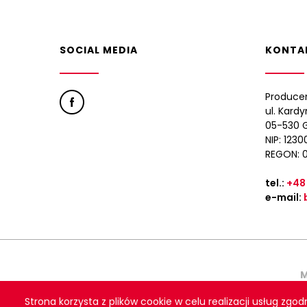
SOCIAL MEDIA
KONTA
Produce
ul. Kard
05-530 G
NIP: 123
REGON: 
tel.:
+48
e-mail:
M
Strona korzysta z plików cookie w celu realizacji usług zgod