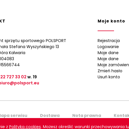
KT
Moje konto
nt sprzętu sportowego POLSPORT
Rejestracja
ynała Stefana Wyszyńskiego 13
Logowanie
óra Kalwaria
Moje dane
0004083
Moje dane
015566744
Moje zamówien
Zmień hasło
 22 727 33 02
w. 19
Usuń konto
biuro@polsport.eu
apa serwisu
Dostawa
Nota prawna
Konta
nie z
Polityką cookies
. Możesz określić warunki przechowywania lu