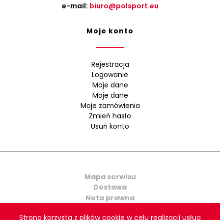
e-mail:
biuro@polsport.eu
Moje konto
Rejestracja
Logowanie
Moje dane
Moje dane
Moje zamówienia
Zmień hasło
Usuń konto
Mapa serwisu
Dostawa
Nota prawna
Kontakt
Strona korzysta z plików cookie w celu realizacji usług