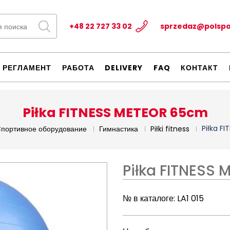
+48 22 727 33 02
sprzedaz@polspo
РЕГЛАМЕНТ
РАБОТА
DELIVERY
FAQ
КОНТАКТ
Piłka FITNESS METEOR 65cm
Piłka F
портивное оборудование
Гимнастика
Piłki fitness
Piłka FITNESS
№ в каталоге:
LA1 015