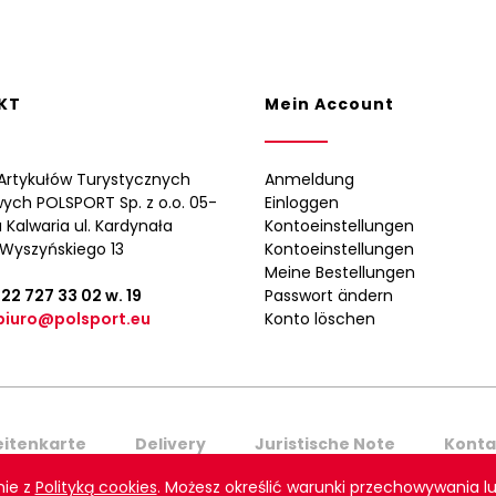
KT
Mein Account
Artykułów Turystycznych
Anmeldung
wych POLSPORT Sp. z o.o. 05-
Einloggen
 Kalwaria ul. Kardynała
Kontoeinstellungen
Wyszyńskiego 13
Kontoeinstellungen
Meine Bestellungen
 22 727 33 02
w. 19
Passwort ändern
biuro@polsport.eu
Konto löschen
eitenkarte
Delivery
Juristische Note
Konta
nie z
Polityką cookies
. Możesz określić warunki przechowywania lu