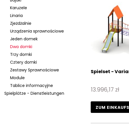
Bujaki
Karuzele
Linaria
Zjeżdżalnie
Urządzenia sprawnościowe
Jeden domek
Dwa domki
Trzy domki
Cztery domki
Zestawy Sprawnościowe
Spielset - Varia
Module
Tablice informacyjne
13.996,17 zł
Spielplätze - Dienstleistungen
ZUM EINKAUF