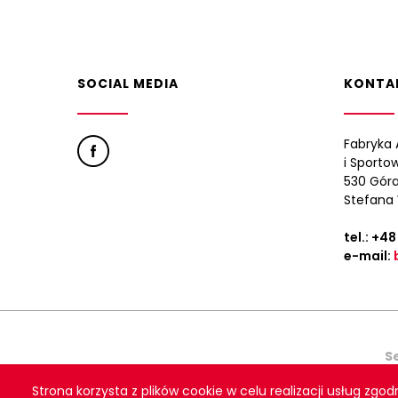
SOCIAL MEDIA
KONTA
Fabryka 
i Sporto
530 Góra
Stefana 
tel.:
+48
e-mail:
S
Strona korzysta z plików cookie w celu realizacji usług zgod