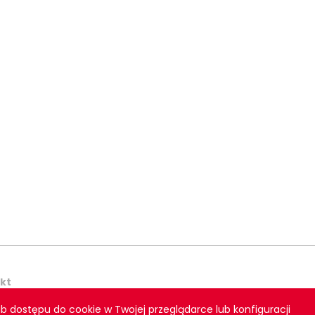
kt
b dostępu do cookie w Twojej przeglądarce lub konfiguracji