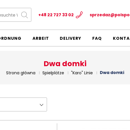
+48 22 727 33 02
sprzedaz@polspo
ORDNUNG
ARBEIT
DELIVERY
FAQ
KONTA
Dwa domki
Dwa domki
Strona główna
Spielplätze
"Karo" Linie