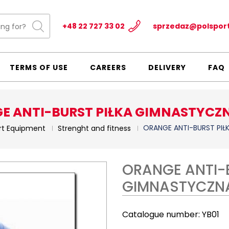
+48 22 727 33 02
sprzedaz@polspor
TERMS OF USE
CAREERS
DELIVERY
FAQ
E ANTI-BURST PIŁKA GIMNASTYCZ
ORANGE ANTI-BURST PI
rt Equipment
Strenght and fitness
ORANGE ANTI-
GIMNASTYCZN
Catalogue number:
YB01