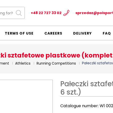
+48 22 727 33 02
sprzedaz@polspor
TERMS OF USE
CAREERS
DELIVERY
FAQ
ki sztafetowe plastkowe (komplet 
Pałeczki sztafeto
pment
Athletics
Running Competitions
Pałeczki sztaf
6 szt.)
Catalogue number:
W1 00