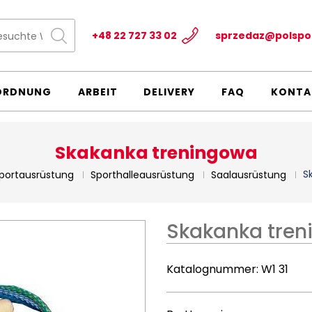
+48 22 727 33 02
sprzedaz@polspo
ORDNUNG
ARBEIT
DELIVERY
FAQ
KONTA
Skakanka treningowa
S
portausrüstung
Sporthalleausrüstung
Saalausrüstung
Skakanka tre
Katalognummer:
W1 31