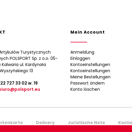
KT
Mein Account
Artykułów Turystycznych
Anmeldung
wych POLSPORT Sp. z o.o. 05-
Einloggen
 Kalwaria ul. Kardynała
Kontoeinstellungen
Wyszyńskiego 13
Kontoeinstellungen
Meine Bestellungen
 22 727 33 02
w. 19
Passwort ändern
biuro@polsport.eu
Konto löschen
eitenkarte
Delivery
Juristische Note
Konta