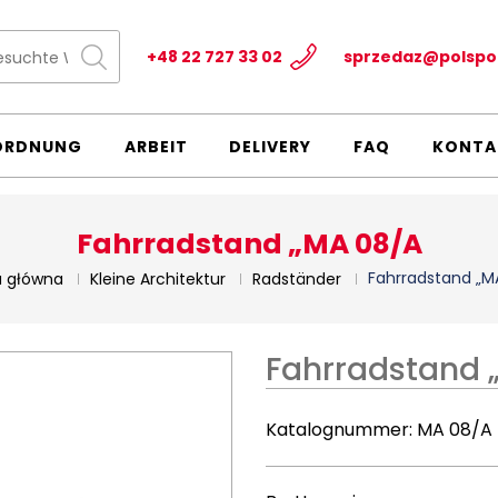
+48 22 727 33 02
sprzedaz@polspo
ORDNUNG
ARBEIT
DELIVERY
FAQ
KONTA
Fahrradstand „MA 08/A
Fahrradstand „M
a główna
Kleine Architektur
Radständer
Fahrradstand 
Katalognummer:
MA 08/A