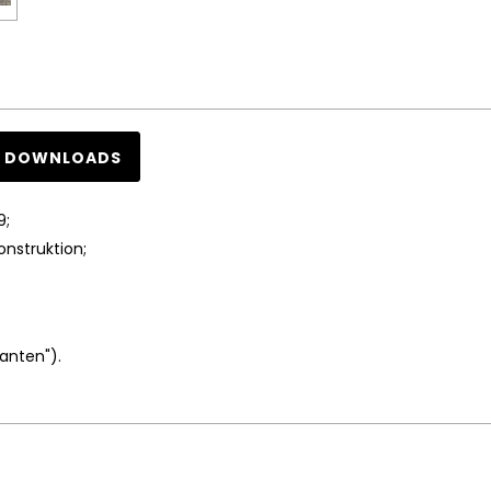
DOWNLOADS
9;
onstruktion;
ianten").