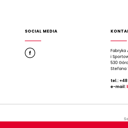
SOCIAL MEDIA
KONTA
Fabryka 
i Sporto
530 Góra
Stefana 
tel.:
+48
e-mail:
S